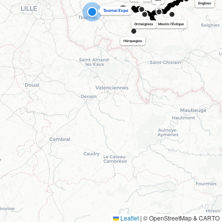
Enghien
Tournai Expo
Ormeignies
Meslin-l'Évêque
Hérquegies
Leaflet
|
© OpenStreetMap & CARTO