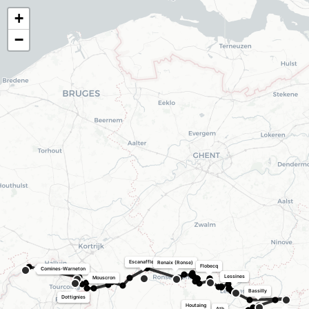
+
−
Escanaffles
Renaix (Ronse)
Flobecq
Comines-Warneton
Lessines
Mouscron
Bassilly
Dottignies
Houtaing
Ath